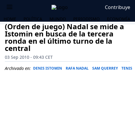
Contribuye
HOME
POLÍTICA
MUNDO
PERIODISMO
ECONOMÍA
(Orden de juego) Nadal se mide a
Istomin en busca de la tercera
ronda en el último turno de la
central
03 Sep 2010 - 09:43 CET
Archivado en:
DENIS ISTOMIN
RAFA NADAL
SAM QUERREY
TENIS
OS