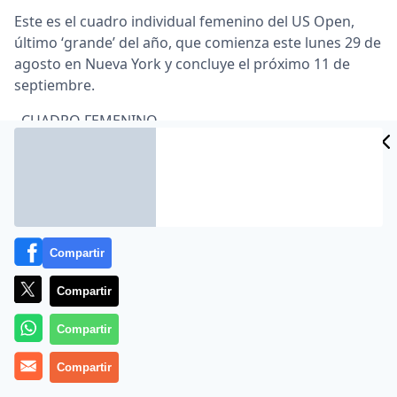
Este es el cuadro individual femenino del US Open,
último ‘grande’ del año, que comienza este lunes 29 de
agosto en Nueva York y concluye el próximo 11 de
septiembre.
–CUADRO FEMENINO.
Primer cuadrante.
Caroline Wozniacki (DIN/N.1) – NURIA LLAGOSTERA
(ESP).
Arantxa Rus (HOL) – Elena Vesnina (RUS).
Compartir
Vania King (USA) – Greta Arn (HUN).
Compartir
Iveta Benesova (RCH) – Jarmila Gajdosova (AUS/N.29).
Compartir
Daniela Hantuchova (SLO/N.21) – Pauline Parmentier
Compartir
(FRA).