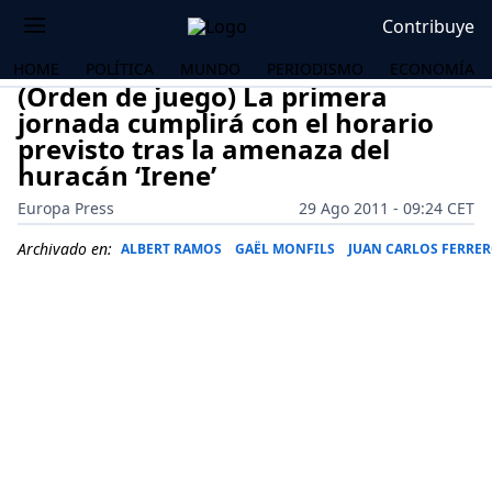
Contribuye
HOME
POLÍTICA
MUNDO
PERIODISMO
ECONOMÍA
(Orden de juego) La primera
jornada cumplirá con el horario
previsto tras la amenaza del
huracán ‘Irene’
Europa Press
29 Ago 2011 - 09:24 CET
Archivado en:
ALBERT RAMOS
GAËL MONFILS
JUAN CARLOS FERRE
OS