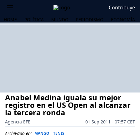
Contribuye
HOME
POLÍTICA
MUNDO
PERIODISMO
ECONOMÍA
Anabel Medina iguala su mejor
registro en el US Open al alcanzar
la tercera ronda
Agencia EFE
01 Sep 2011 - 07:57 CET
OS
Archivado en:
MANGO
TENIS