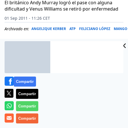
El británico Andy Murray logró el pase con alguna
dificultad y Venus Williams se retiró por enfermedad
01 Sep 2011 - 11:26 CET
Archivado en:
ANGELIQUE KERBER
ATP
FELICIANO LÓPEZ
MANGO
Compartir
Compartir
Compartir
Los tenistas españoles Feliciano López, Guillermo
Compartir
García-López y Anabel Medina siguen adelante en el