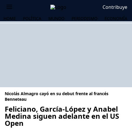
Contribuye
HOME
POLÍTICA
MUNDO
PERIODISMO
ECONOMÍA
Nicolás Almagro cayó en su debut frente al francés
Benneteau
Feliciano, García-López y Anabel
Medina siguen adelante en el US
OS
Open