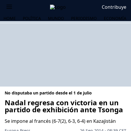
Contribuye
HOME
POLÍTICA
MUNDO
PERIODISMO
ECONOMÍA
No disputaba un partido desde el 1 de julio
Nadal regresa con victoria en un
partido de exhibición ante Tsonga
OS
Se impone al francés (6-7(2), 6-3, 6-4) en Kazajistán
Europa Press
26 Sep 2014 - 08:39 CET