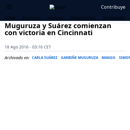
Contribuye
HOME
POLÍTICA
MUNDO
PERIODISMO
ECONOMÍA
Muguruza y Suárez comienzan
con victoria en Cincinnati
18 Ago 2016 - 03:16 CET
Archivado en:
CARLA SUÁREZ
GARBIÑE MUGURUZA
MANGO
SIMO
OS