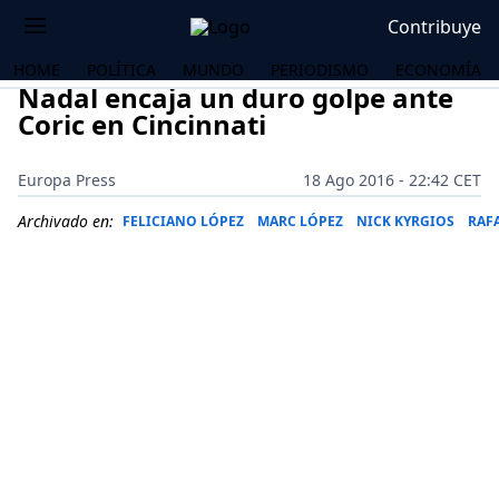
Contribuye
HOME
POLÍTICA
MUNDO
PERIODISMO
ECONOMÍA
Nadal encaja un duro golpe ante
Coric en Cincinnati
Europa Press
18 Ago 2016 - 22:42 CET
Archivado en:
FELICIANO LÓPEZ
MARC LÓPEZ
NICK KYRGIOS
RAF
OS