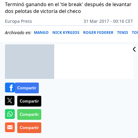
Terminó ganando en el 'tie break' después de levantar
dos pelotas de victoria del checo
Europa Press
31 Mar 2017 - 00:16 CET
Archivado en:
MANGO
NICK KYRGIOS
ROGER FEDERER
TENIS
TO
Compartir
Compartir
Compartir
Compartir
El tenista suizo Roger Federer sobrevivió este jueves
ante el resurgir incompleto del checo Tomas Berdych