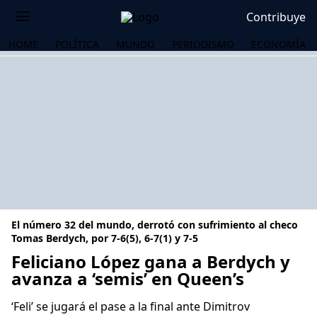
Contribuye
HOME
POLÍTICA
MUNDO
PERIODISMO
ECONOMÍA
El número 32 del mundo, derrotó con sufrimiento al checo
Tomas Berdych, por 7-6(5), 6-7(1) y 7-5
Feliciano López gana a Berdych y
avanza a ‘semis’ en Queen’s
OS
‘Feli’ se jugará el pase a la final ante Dimitrov