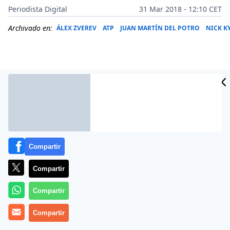
Periodista Digital
31 Mar 2018 - 12:10 CET
Archivado en:
ÁLEX ZVEREV
ATP
JUAN MARTÍN DEL POTRO
NICK K
Compartir
Compartir
Tiene todavía agujeros e irregularidades, pero va
Compartir
camino Alexander Zvered de la cumbre del tenis
Compartir
mundial.