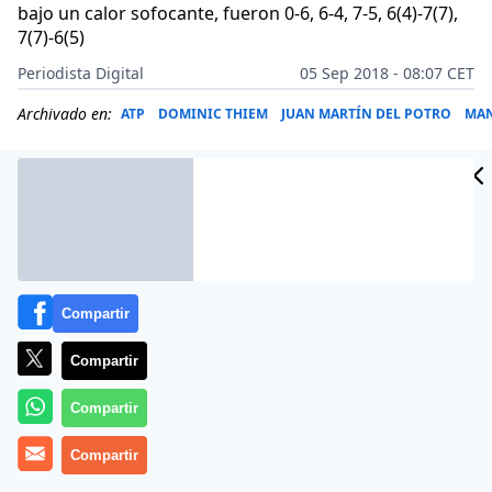
bajo un calor sofocante, fueron 0-6, 6-4, 7-5, 6(4)-7(7),
7(7)-6(5)
Periodista Digital
05 Sep 2018 - 08:07 CET
Archivado en:
ATP
DOMINIC THIEM
JUAN MARTÍN DEL POTRO
MA
Compartir
Compartir
Compartir
Compartir
Más información