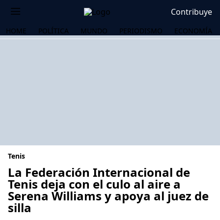
Contribuye
HOME
POLÍTICA
MUNDO
PERIODISMO
ECONOMÍA
Tenis
La Federación Internacional de
Tenis deja con el culo al aire a
Serena Williams y apoya al juez de
OS
silla