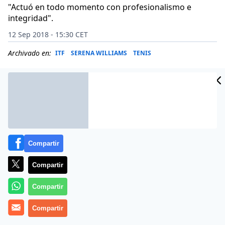
"Actuó en todo momento con profesionalismo e
integridad".
12 Sep 2018 - 15:30 CET
Archivado en:
ITF
SERENA WILLIAMS
TENIS
Compartir
Compartir
Compartir
Compartir
La Federación Internacional de Tenis (ITF)
ha emitido
este lunes un
comunicado
en el que ha respaldado al