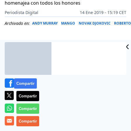
homenajea con todos los honores
Periodista Digital
14 Ene 2019 - 15:19 CET
Archivado en:
ANDY MURRAY
MANGO
NOVAK DJOKOVIC
ROBERTO
Compartir
Compartir
Compartir
Un gigante herido, que ha luchado hasta el final (
Andy
Compartir
Murray, el cuarto de los ‘Big Four’ del tenis mundial,
anuncia que se retirará este 2019
).