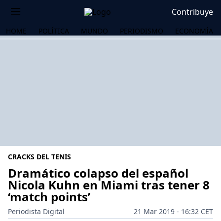
Contribuye
HOME
POLÍTICA
MUNDO
PERIODISMO
ECONOMÍA
CRACKS DEL TENIS
Dramático colapso del español
Nicola Kuhn en Miami tras tener 8
‘match points’
OS
Periodista Digital
21 Mar 2019 - 16:32 CET