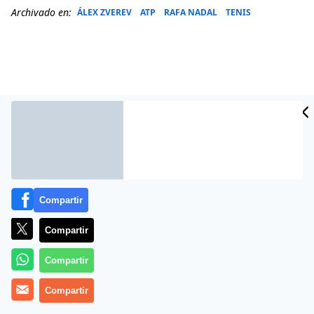
Archivado en:
ÁLEX ZVEREV
ATP
RAFA NADAL
TENIS
Compartir
Compartir
Más información
Compartir
Compartir