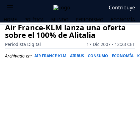
Contribuye
HOME
POLÍTICA
MUNDO
PERIODISMO
ECONOMÍA
Air France-KLM lanza una oferta
sobre el 100% de Alitalia
Periodista Digital
17 Dic 2007 - 12:23 CET
Archivado en:
AIR FRANCE-KLM
AIRBUS
CONSUMO
ECONOMÍA
K
OS