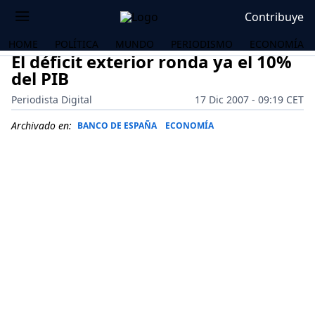
Contribuye
HOME
POLÍTICA
MUNDO
PERIODISMO
ECONOMÍA
El déficit exterior ronda ya el 10%
del PIB
Periodista Digital
17 Dic 2007 - 09:19 CET
Archivado en:
BANCO DE ESPAÑA
ECONOMÍA
OS