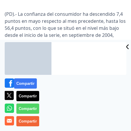
(PD).- La confianza del consumidor ha descendido 7,4
puntos en mayo respecto al mes precedente, hasta los
56,4 puntos, con lo que se situó en el nivel más bajo
desde el inicio de la serie, en septiembre de 2004,
según el indicador difundido este martes por el
Instituto de Crédito Oficial (ICC-ICO).
Según el Instituto, esta caída se justifica por el
descenso en el indicador de situación actual, que ha
descendido 9,5 puntos, por el empeoramiento de la
percepción de los consumidores sobre la evolución
Compartir
reciente de la economía española y el empleo.
Compartir
El indicador de expectativas, por su parte, retrocede
5,3 puntos por la evolución de la economía española y
Compartir
la situación de los hogares.
Compartir