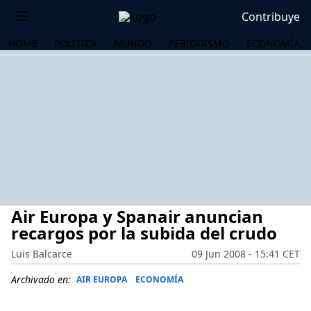
Contribuye
HOME
POLÍTICA
MUNDO
PERIODISMO
ECONOMÍA
Air Europa y Spanair anuncian
recargos por la subida del crudo
Luis Balcarce
09 Jun 2008 - 15:41 CET
OS
Archivado en:
AIR EUROPA
ECONOMÍA