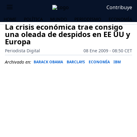
Contribuye
HOME
POLÍTICA
MUNDO
PERIODISMO
ECONOMÍA
La crisis económica trae consigo
una oleada de despidos en EE UU y
Europa
Periodista Digital
08 Ene 2009 - 08:50 CET
Archivado en:
BARACK OBAMA
BARCLAYS
ECONOMÍA
IBM
OS