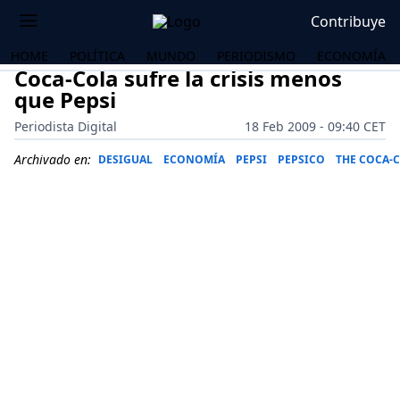
Contribuye
HOME
POLÍTICA
MUNDO
PERIODISMO
ECONOMÍA
Coca-Cola sufre la crisis menos
que Pepsi
Periodista Digital
18 Feb 2009 - 09:40 CET
Archivado en:
DESIGUAL
ECONOMÍA
PEPSI
PEPSICO
THE COCA-
OS