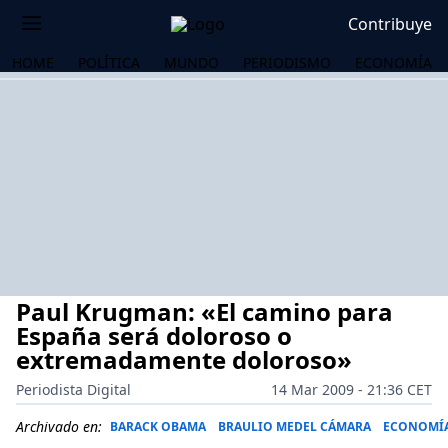
Contribuye
HOME
POLÍTICA
MUNDO
PERIODISMO
ECONOMÍA
Paul Krugman: «El camino para
España será doloroso o
extremadamente doloroso»
Periodista Digital
14 Mar 2009 - 21:36 CET
OS
Archivado en:
BARACK OBAMA
BRAULIO MEDEL CÁMARA
ECONOMÍ