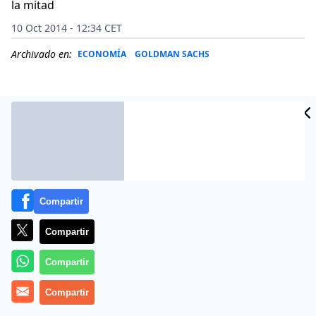
la mitad
10 Oct 2014 - 12:34 CET
Archivado en:
ECONOMÍA
GOLDMAN SACHS
Compartir
Compartir
Compartir
En el verano de 2005, el banco de negocios Goldman
Sachs publicó un informe en el que preveía que la
Compartir
cotización del petróleo pudiera llegar a supera los 250