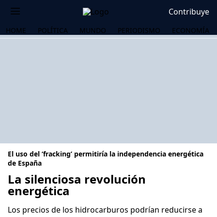
Contribuye
HOME
POLÍTICA
MUNDO
PERIODISMO
ECONOMÍA
El uso del ‘fracking’ permitiría la independencia energética
de España
La silenciosa revolución
energética
OS
Los precios de los hidrocarburos podrían reducirse a