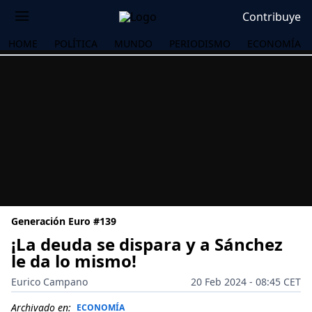
Contribuye
HOME
POLÍTICA
MUNDO
PERIODISMO
ECONOMÍA
Generación Euro #139
¡La deuda se dispara y a Sánchez
le da lo mismo!
OS
Eurico Campano
20 Feb 2024 - 08:45 CET
Archivado en:
ECONOMÍA