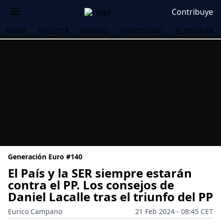
Contribuye
HOME
POLÍTICA
MUNDO
PERIODISMO
ECONOMÍA
Generación Euro #140
El País y la SER siempre estarán
contra el PP. Los consejos de
Daniel Lacalle tras el triunfo del PP
OS
Eurico Campano
21 Feb 2024 - 08:45 CET