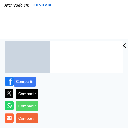
Archivado en:
ECONOMÍA
Compartir
Compartir
Más información
Compartir
Compartir