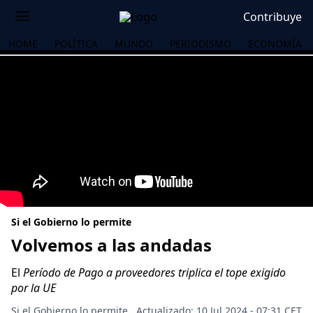
Contribuye
HOME
POLÍTICA
MUNDO
PERIODISMO
ECONOMÍA
Si el Gobierno lo permite
Volvemos a las andadas
El
Período de Pago a proveedores triplica el tope exigido
OS
por la UE
Si el Gobierno lo permite
Actualizado: 10 Jul 2024 - 07:31 CET