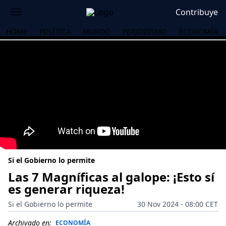
Contribuye
HOME
POLÍTICA
MUNDO
PERIODISMO
ECONOMÍA
Si el Gobierno lo permite
Las 7 Magníficas al galope: ¡Esto sí
es generar riqueza!
OS
Si el Gobierno lo permite
30 Nov 2024 - 08:00 CET
Archivado en:
ECONOMÍA