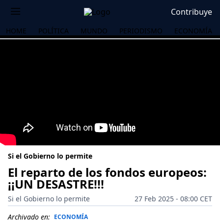
Contribuye
HOME
POLÍTICA
MUNDO
PERIODISMO
ECONOMÍA
Si el Gobierno lo permite
El reparto de los fondos europeos:
¡¡UN DESASTRE!!!
OS
Si el Gobierno lo permite
27 Feb 2025 - 08:00 CET
Archivado en:
ECONOMÍA