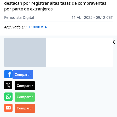
destacan por registrar altas tasas de compraventas
por parte de extranjeros
Periodista Digital
11 Abr 2025 - 09:12 CET
Archivado en:
ECONOMÍA
Compartir
Compartir
Compartir
Compartir
El mercado inmobiliario español sigue
experimentando transformaciones significativas,