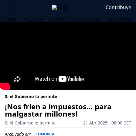
Contribuye
HOME
POLÍTICA
MUNDO
PERIODISMO
ECONOMÍA
Si el Gobierno lo permite
¡Nos fríen a impuestos… para
malgastar millones!
OS
Si el Gobierno lo permite
21 Abr 2025 - 08:00 CET
Archivado en:
ECONOMÍA