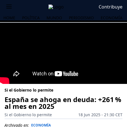
Contribuye
HOME
POLÍTICA
MUNDO
PERIODISMO
ECONOMÍA
Si el Gobierno lo permite
España se ahoga en deuda: +261 %
al mes en 2025
OS
Si el Gobierno lo permite
18 Jun 2025 - 21:30 CET
Archivado en:
ECONOMÍA