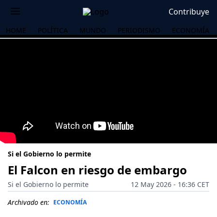
Contribuye
HOME
POLÍTICA
MUNDO
PERIODISMO
ECONOMÍA
Si el Gobierno lo permite
El Falcon en riesgo de embargo
Si el Gobierno lo permite
12 May 2026 - 16:36 CET
OS
Archivado en:
ECONOMÍA