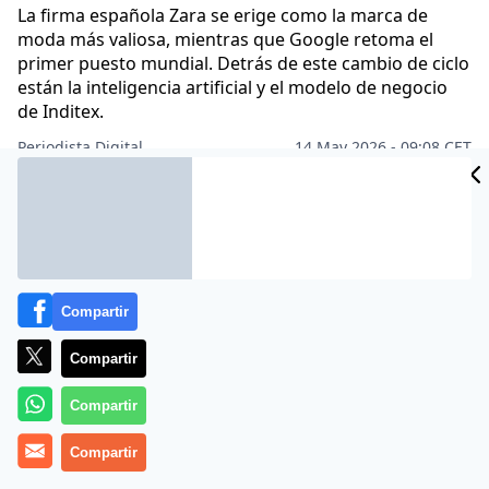
La firma española Zara se erige como la marca de
moda más valiosa, mientras que Google retoma el
primer puesto mundial. Detrás de este cambio de ciclo
están la inteligencia artificial y el modelo de negocio
de Inditex.
Periodista Digital
14 May 2026 - 09:08 CET
Archivado en:
AMANCIO ORTEGA
APPLE
ECONOMÍA
GOOGLE
NI
Compartir
Compartir
Compartir
Compartir