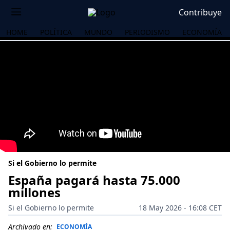
Contribuye
HOME
POLÍTICA
MUNDO
PERIODISMO
ECONOMÍA
Si el Gobierno lo permite
España pagará hasta 75.000
millones
OS
Si el Gobierno lo permite
18 May 2026 - 16:08 CET
Archivado en:
ECONOMÍA