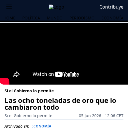
Contribuye
HOME
POLÍTICA
MUNDO
PERIODISMO
ECONOMÍA
Si el Gobierno lo permite
Las ocho toneladas de oro que lo
cambiaron todo
OS
Si el Gobierno lo permite
05 Jun 2026 - 12:06 CET
Archivado en:
ECONOMÍA