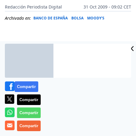
Redacción Periodista Digital
31 Oct 2009 - 09:02 CET
Archivado en:
BANCO DE ESPAÑA
BOLSA
MOODY'S
Compartir
Compartir
Compartir
Credit Suisse ha asegurado esta semana que la banca
española acumula 30.000 millones de euros en
Compartir
créditos morosos no declarados, lo que supone