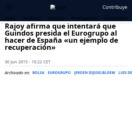
Contribuye
HOME
POLÍTICA
MUNDO
PERIODISMO
ECONOMÍA
Rajoy afirma que intentará que
Guindos presida el Eurogrupo al
hacer de España «un ejemplo de
recuperación»
30 Jun 2015 - 10:22 CET
Archivado en:
BOLSA
EUROGRUPO
JEROEN DIJSSELBLOEM
LUIS D
OS