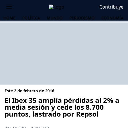
Contribuye
HOME
POLÍTICA
MUNDO
PERIODISMO
ECONOMÍA
Este 2 de febrero de 2016
El Ibex 35 amplía pérdidas al 2% a
media sesión y cede los 8.700
puntos, lastrado por Repsol
OS