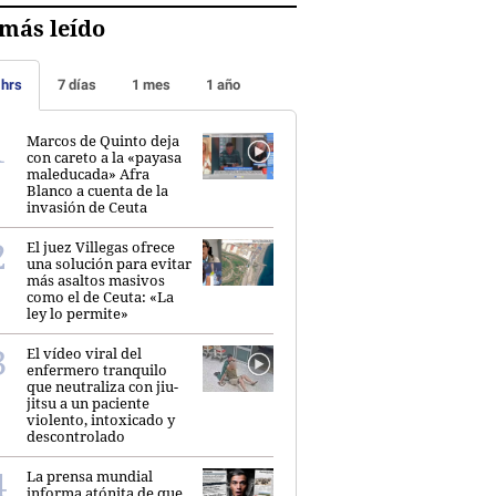
más leído
 hrs
7 días
1 mes
1 año
Marcos de Quinto deja
con careto a la «payasa
maleducada» Afra
Blanco a cuenta de la
invasión de Ceuta
El juez Villegas ofrece
una solución para evitar
más asaltos masivos
como el de Ceuta: «La
ley lo permite»
El vídeo viral del
enfermero tranquilo
que neutraliza con jiu-
jitsu a un paciente
violento, intoxicado y
descontrolado
La prensa mundial
informa atónita de que