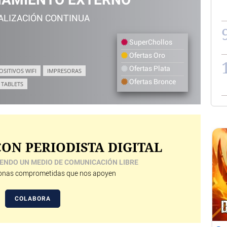
ALIZACIÓN CONTINUA
SuperChollos
Ofertas Oro
Ofertas Plata
OSITIVOS WIFI
IMPRESORAS
Ofertas Bronce
TABLETS
ON PERIODISTA DIGITAL
ENDO UN MEDIO DE COMUNICACIÓN LIBRE
nas comprometidas que nos apoyen
COLABORA