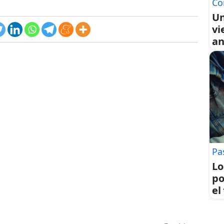
Co
Un
vi
an
Pa
Lo
po
el