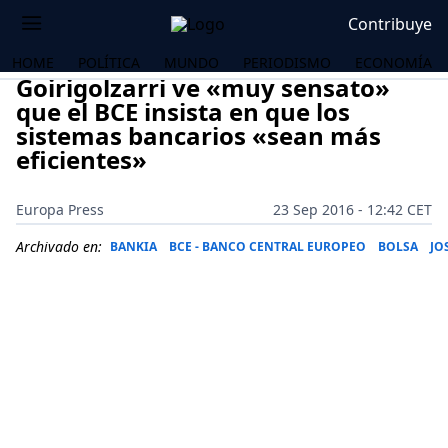
Contribuye
HOME
POLÍTICA
MUNDO
PERIODISMO
ECONOMÍA
Goirigolzarri ve «muy sensato»
que el BCE insista en que los
sistemas bancarios «sean más
eficientes»
Europa Press
23 Sep 2016 - 12:42 CET
Archivado en:
BANKIA
BCE - BANCO CENTRAL EUROPEO
BOLSA
JO
OS