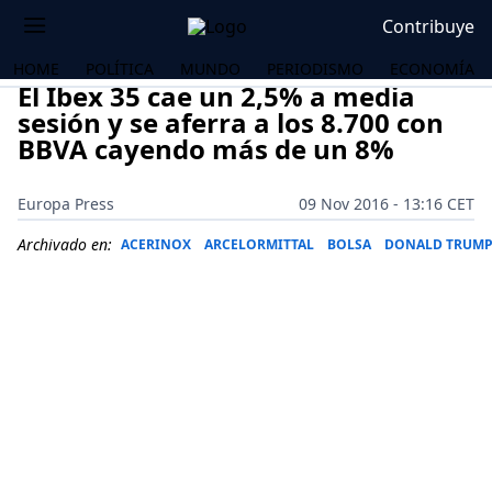
Contribuye
HOME
POLÍTICA
MUNDO
PERIODISMO
ECONOMÍA
El Ibex 35 cae un 2,5% a media
sesión y se aferra a los 8.700 con
BBVA cayendo más de un 8%
Europa Press
09 Nov 2016 - 13:16 CET
Archivado en:
ACERINOX
ARCELORMITTAL
BOLSA
DONALD TRUM
OS