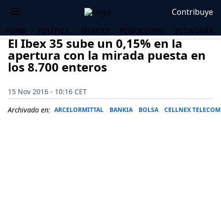
Contribuye
HOME
POLÍTICA
MUNDO
PERIODISMO
ECONOMÍA
El Ibex 35 sube un 0,15% en la
apertura con la mirada puesta en
los 8.700 enteros
15 Nov 2016 - 10:16 CET
Archivado en:
ARCELORMITTAL
BANKIA
BOLSA
CELLNEX TELECOM
OS