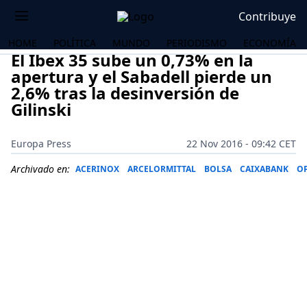
Contribuye
HOME
POLÍTICA
MUNDO
PERIODISMO
ECONOMÍA
El Ibex 35 sube un 0,73% en la
apertura y el Sabadell pierde un
2,6% tras la desinversión de
Gilinski
Europa Press
22 Nov 2016 - 09:42 CET
Archivado en:
ACERINOX
ARCELORMITTAL
BOLSA
CAIXABANK
O
OS