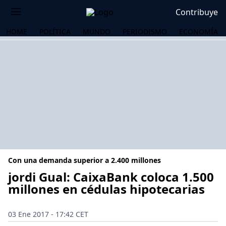
Contribuye
HOME
POLÍTICA
MUNDO
PERIODISMO
ECONOMÍA
Con una demanda superior a 2.400 millones
jordi Gual: CaixaBank coloca 1.500
millones en cédulas hipotecarias
OS
03 Ene 2017 - 17:42 CET