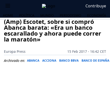
Contribuye
HOME
POLÍTICA
MUNDO
PERIODISMO
ECONOMÍA
(Amp) Escotet, sobre si compró
Abanca barata: «Era un banco
escarallado y ahora puede correr
la maratón»
Europa Press
15 Feb 2017 - 16:42 CET
Archivado en:
ABANCA
ACCIONA
BANCO BBVA
BANCO DE ESPAÑA
OS