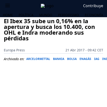
Contribuye
HOME
POLÍTICA
MUNDO
PERIODISMO
ECONOMÍA
El Ibex 35 sube un 0,16% en la
apertura y busca los 10.400, con
OHL e Indra moderando sus
pérdidas
Europa Press
21 Abr 2017 - 09:42 CET
Archivado en:
ARCELORMITTAL
BANKIA
BOLSA
ENAGÁS
IAG
IN
OS