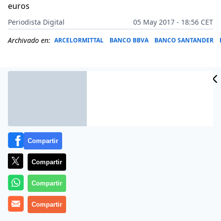
euros
Periodista Digital
05 May 2017 - 18:56 CET
Archivado en:
ARCELORMITTAL
BANCO BBVA
BANCO SANTANDER
Compartir
Compartir
Compartir
El Ibex 35 no se cansa de subir. El selectivo ha cerrado
Compartir
este 5 de mayo de 2017 con alzas del 1,11% superando
los 11.100 puntos, en una jornada en la que se ha