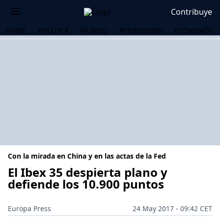
Contribuye
HOME
POLÍTICA
MUNDO
PERIODISMO
ECONOMÍA
Con la mirada en China y en las actas de la Fed
El Ibex 35 despierta plano y
defiende los 10.900 puntos
OS
Europa Press
24 May 2017 - 09:42 CET