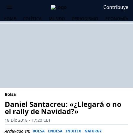
Contribuye
HOME
POLÍTICA
MUNDO
PERIODISMO
ECONOMÍA
Bolsa
Daniel Santacreu: «¿Llegará o no
el rally de Navidad?»
OS
18 Dic 2018 - 17:20 CET
Archivado en:
BOLSA
ENDESA
INDITEX
NATURGY