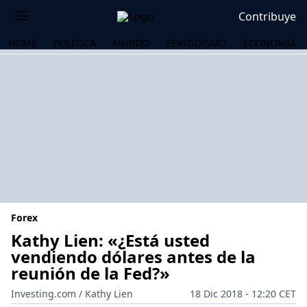
Contribuye
HOME
POLÍTICA
MUNDO
PERIODISMO
ECONOMÍA
Forex
Kathy Lien: «¿Está usted
vendiendo dólares antes de la
reunión de la Fed?»
OS
Investing.com / Kathy Lien
18 Dic 2018 - 12:20 CET